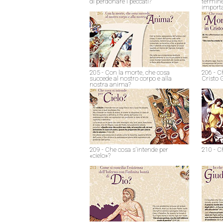
di perdonare i peccati?
termine
import
205 - Con la morte, che cosa
206 - C
succede al nostro corpo e alla
Cristo 
nostra anima?
209 - Che cosa s'intende per
210 - C
«cielo»?