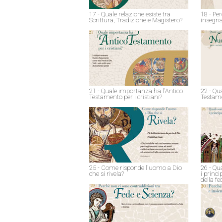
17 - Quale relazione esiste tra
18 - Pe
Scrittura, Tradizione e Magistero?
insegna
21 - Quale importanza ha l'Antico
22 - Qu
Testamento per i cristiani?
Testame
25 - Come risponde l'uomo a Dio
26 - Qu
che si rivela?
i princ
della fe