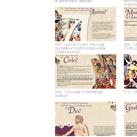
di perdonare i peccati?
termine
import
205 - Con la morte, che cosa
206 - C
succede al nostro corpo e alla
Cristo 
nostra anima?
209 - Che cosa s'intende per
210 - C
«cielo»?