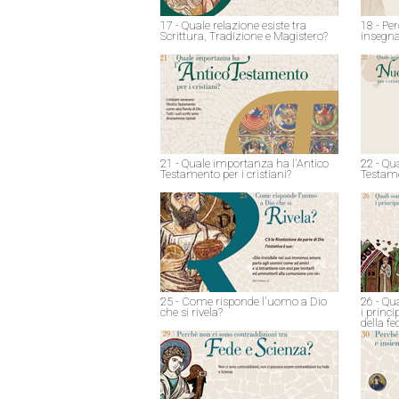
17 - Quale relazione esiste tra
18 - Pe
Scrittura, Tradizione e Magistero?
insegna
21 - Quale importanza ha l'Antico
22 - Qu
Testamento per i cristiani?
Testame
25 - Come risponde l'uomo a Dio
26 - Qu
che si rivela?
i princ
della fe