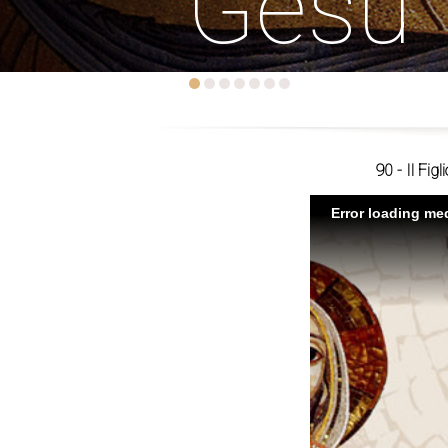
Gesù
90 - Il Fi
Error loading med