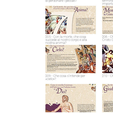
di perdonare i peccati?
termine
import
205 - Con la morte, che cosa
206 - C
succede al nostro corpo e alla
Cristo 
nostra anima?
209 - Che cosa s'intende per
210 - C
«cielo»?