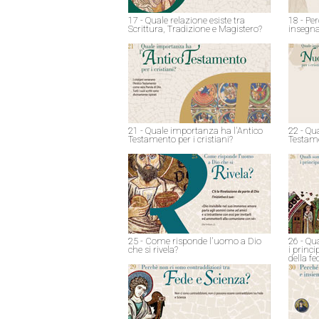
17 - Quale relazione esiste tra
18 - Pe
Scrittura, Tradizione e Magistero?
insegna
21 - Quale importanza ha l'Antico
22 - Qu
Testamento per i cristiani?
Testame
25 - Come risponde l'uomo a Dio
26 - Qu
che si rivela?
i princ
della fe