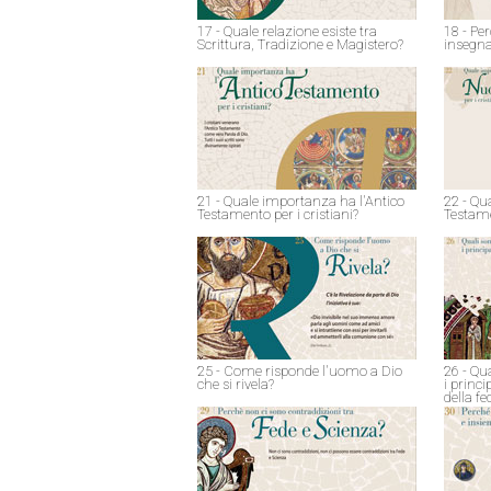
17 - Quale relazione esiste tra
18 - Pe
Scrittura, Tradizione e Magistero?
insegna
21 - Quale importanza ha l'Antico
22 - Qu
Testamento per i cristiani?
Testame
25 - Come risponde l'uomo a Dio
26 - Qu
che si rivela?
i princ
della fe