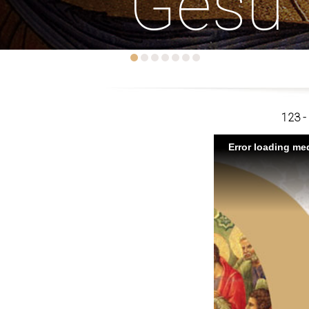
Gesù
123 - 
Error loading med