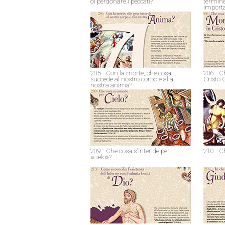
di perdonare i peccati?
termine
import
205 - Con la morte, che cosa
206 - C
succede al nostro corpo e alla
Cristo 
nostra anima?
209 - Che cosa s'intende per
210 - C
«cielo»?