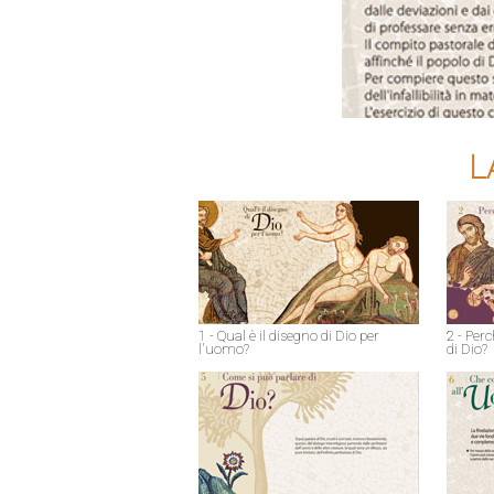
L
1 - Qual è il disegno di Dio per
2 - Perc
l'uomo?
di Dio?