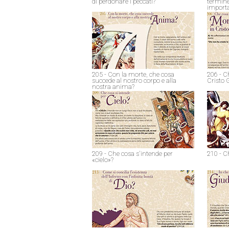
di perdonare i peccati?
termine
import
205 - Con la morte, che cosa
206 - C
succede al nostro corpo e alla
Cristo 
nostra anima?
209 - Che cosa s'intende per
210 - C
«cielo»?