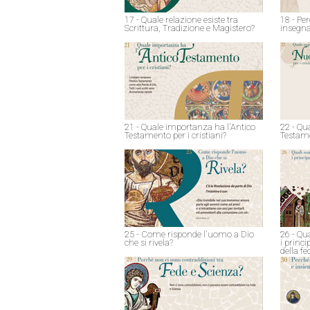
17 - Quale relazione esiste tra
18 - Pe
Scrittura, Tradizione e Magistero?
insegna
21 - Quale importanza ha l'Antico
22 - Qu
Testamento per i cristiani?
Testame
25 - Come risponde l'uomo a Dio
26 - Qu
che si rivela?
i princ
della fe