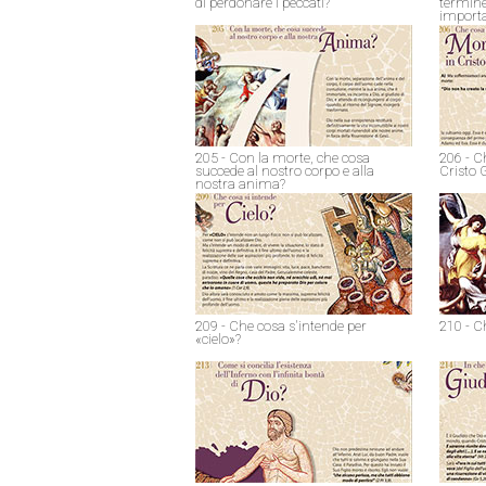
di perdonare i peccati?
termine
import
205 - Con la morte, che cosa
206 - C
succede al nostro corpo e alla
Cristo 
nostra anima?
209 - Che cosa s'intende per
210 - C
«cielo»?