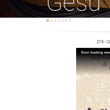
Gesù
213 - Co
Error loading med