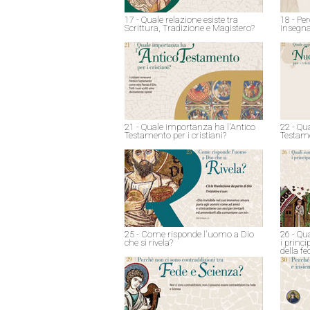
17 - Quale relazione esiste tra
18 - Pe
Scrittura, Tradizione e Magistero?
insegna
21 - Quale importanza ha l'Antico
22 - Qu
Testamento per i cristiani?
Testame
25 - Come risponde l'uomo a Dio
26 - Qu
che si rivela?
i princ
della fe