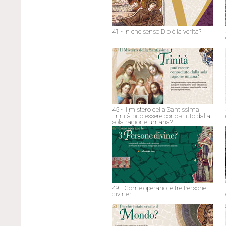
41 - In che senso Dio è la verità?
45 - Il mistero della Santissima
Trinità può essere conosciuto dalla
sola ragione umana?
49 - Come operano le tre Persone
divine?