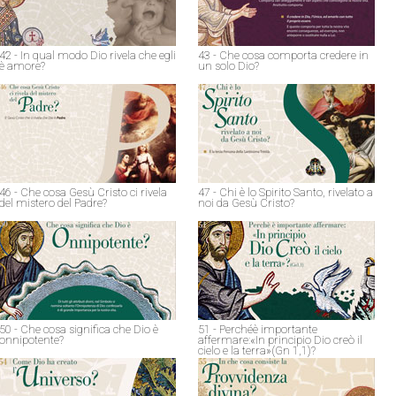
42 - In qual modo Dio rivela che egli
43 - Che cosa comporta credere in
è amore?
un solo Dio?
46 - Che cosa Gesù Cristo ci rivela
47 - Chi è lo Spirito Santo, rivelato a
del mistero del Padre?
noi da Gesù Cristo?
50 - Che cosa significa che Dio è
51 - Perchéè importante
onnipotente?
affermare:«In principio Dio creò il
cielo e la terra»(Gn 1,1)?