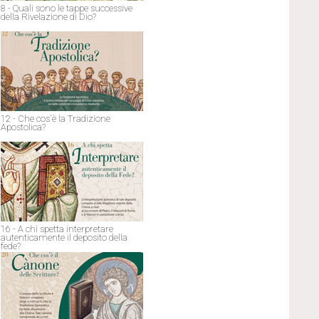
8 - Quali sono le tappe successive
della Rivelazione di Dio?
12 - Che cos'è la Tradizione
Apostolica?
16 - A chi spetta interpretare
autenticamente il deposito della
fede?