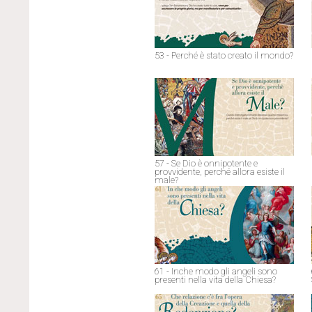
53 - Perché è stato creato il mondo?
57 - Se Dio è onnipotente e
provvidente, perché allora esiste il
male?
61 - Inche modo gli angeli sono
presenti nella vita della Chiesa?