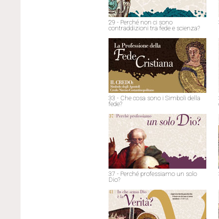
29 - Perché non ci sono
contraddizioni tra fede e scienza?
33 - Che cosa sono i Simboli della
fede?
37 - Perché professiamo un solo
Dio?