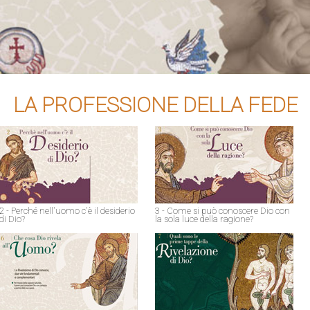
LA PROFESSIONE DELLA FEDE
2 - Perché nell'uomo c'è il desiderio
3 - Come si può conoscere Dio con
di Dio?
la sola luce della ragione?