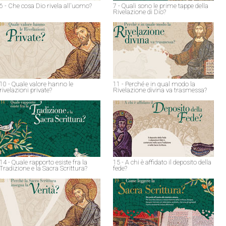
6 - Che cosa Dio rivela all'uomo?
7 - Quali sono le prime tappe della
Rivelazione di Dio?
10 - Quale valore hanno le
11 - Perché e in qual modo la
rivelazioni private?
Rivelazione divina va trasmessa?
14 - Quale rapporto esiste fra la
15 - A chi è affidato il deposito della
Tradizione e la Sacra Scrittura?
fede?