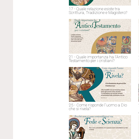
17 - Quale relazione esiste tra
Scrittura, Tradizione e Magistero?
21 - Quale importanza ha l'Antico
Testamento per i cristiani?
25 - Come risponde l'uomo a Dio
che si rivela?