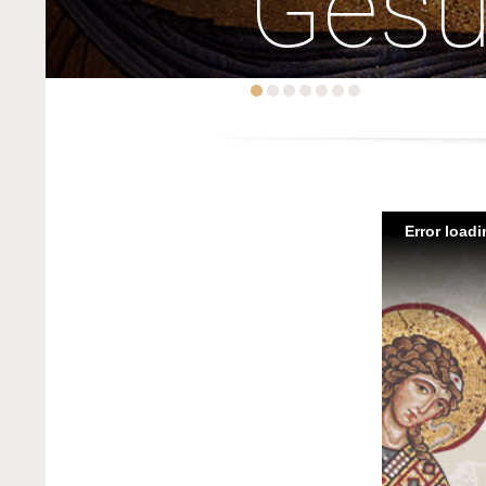
Ges
Error load