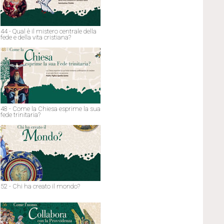
44 - Qual è il mistero centrale della
fede e della vita cristiana?
48 - Come la Chiesa esprime la sua
fede trinitaria?
52 - Chi ha creato il mondo?