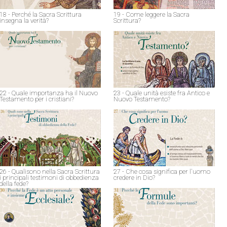
18 - Perché la Sacra Scrittura
19 - Come leggere la Sacra
insegna la verità?
Scrittura?
22 - Quale importanza ha il Nuovo
23 - Quale unità esiste fra Antico e
Testamento per i cristiani?
Nuovo Testamento?
26 - Qualisono nella Sacra Scrittura
27 - Che cosa significa per l'uomo
i principali testimoni di obbedienza
credere in Dio?
della fede?