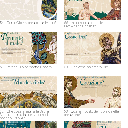
54 - ComeDio ha creato l'universo?
55 - In che cosa consiste la
Provvidenza divina?
58 - Perché Dio permette il male?
59 - Che cosa ha creato Dio?
62 - Che cosa insegna la Sacra
63 - Qual è il posto dell'uomo nella
Scrittura circa la creazione del
creazione?
mondo visibile?