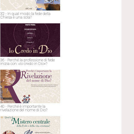
32 - In qual modo la fede della
Chiesa è una sola?
36 - Perché la professione di fede
inizia con: «Io credo in Dio»?
40 - Perché è importante la
rivelazione del nome di Dio?