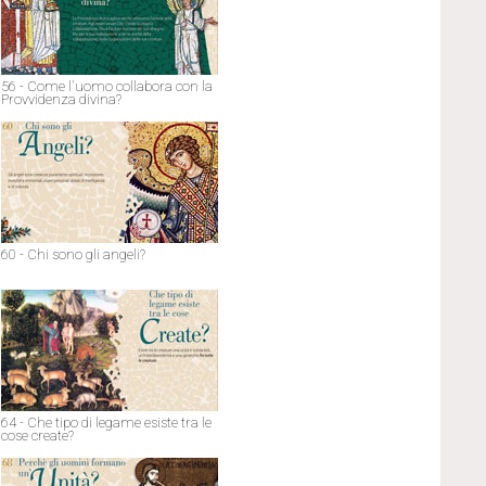
56 - Come l'uomo collabora con la
Provvidenza divina?
60 - Chi sono gli angeli?
64 - Che tipo di legame esiste tra le
cose create?