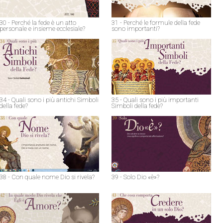
30 - Perché la fede è un atto
31 - Perché le formule della fede
personale e insieme ecclesiale?
sono importanti?
34 - Quali sono i più antichi Simboli
35 - Quali sono i più importanti
della fede?
Simboli della fede?
38 - Con quale nome Dio si rivela?
39 - Solo Dio «è»?