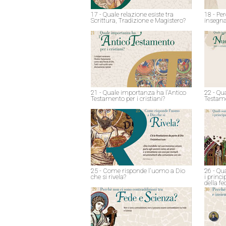
17 - Quale relazione esiste tra
18 - Pe
Scrittura, Tradizione e Magistero?
insegna
21 - Quale importanza ha l'Antico
22 - Qu
Testamento per i cristiani?
Testame
25 - Come risponde l'uomo a Dio
26 - Qu
che si rivela?
i princ
della fe