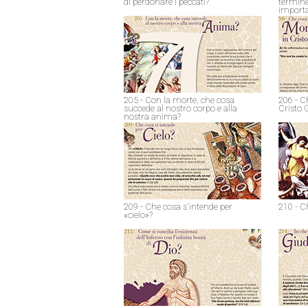
di perdonare i peccati?
termine
import
205 - Con la morte, che cosa
206 - C
succede al nostro corpo e alla
Cristo 
nostra anima?
209 - Che cosa s'intende per
210 - C
«cielo»?