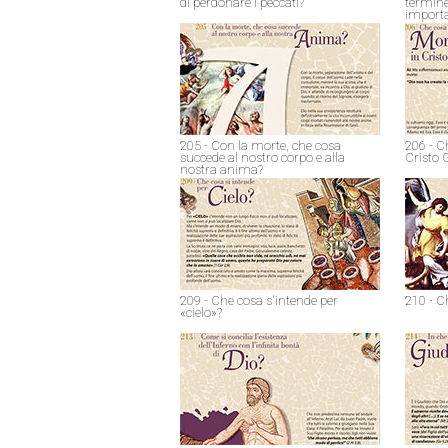
di perdonare i peccati?
termine
import
205 - Con la morte, che cosa
206 - C
succede al nostro corpo e alla
Cristo 
nostra anima?
209 - Che cosa s'intende per
210 - C
«cielo»?