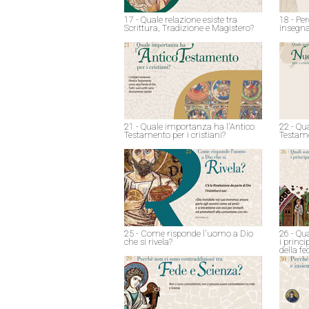
17 - Quale relazione esiste tra
18 - Pe
Scrittura, Tradizione e Magistero?
insegna
21 - Quale importanza ha l'Antico
22 - Qu
Testamento per i cristiani?
Testame
25 - Come risponde l'uomo a Dio
26 - Qu
che si rivela?
i princ
della fe