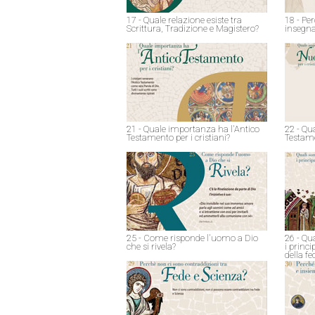
17 - Quale relazione esiste tra
18 - Pe
Scrittura, Tradizione e Magistero?
insegna
21 - Quale importanza ha l'Antico
22 - Qu
Testamento per i cristiani?
Testame
25 - Come risponde l'uomo a Dio
26 - Qu
che si rivela?
i princ
della fe