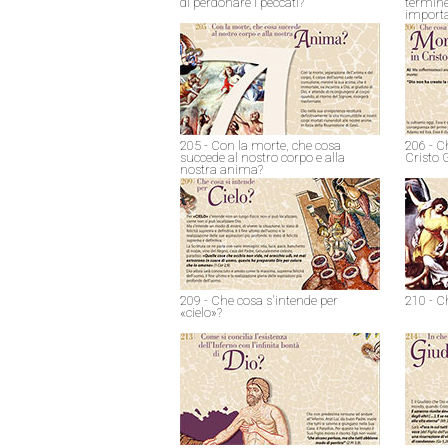
di perdonare i peccati?
termine
import
205 - Con la morte, che cosa
206 - C
succede al nostro corpo e alla
Cristo 
nostra anima?
209 - Che cosa s'intende per
210 - C
«cielo»?