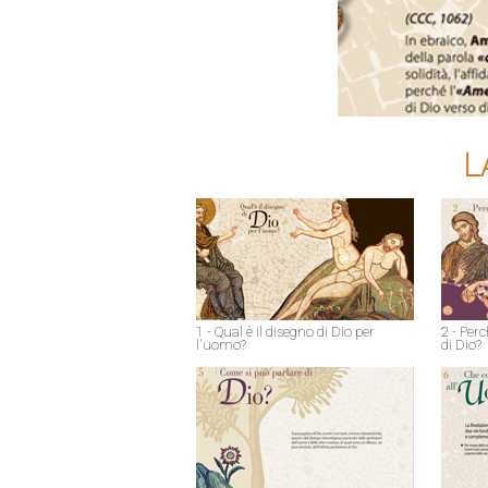
L
1 - Qual è il disegno di Dio per
2 - Perc
l'uomo?
di Dio?