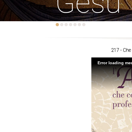
Gesù
217 - Che 
Error loading med