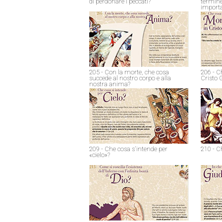
di perdonare i peccati?
termine
import
205 - Con la morte, che cosa
206 - C
succede al nostro corpo e alla
Cristo 
nostra anima?
209 - Che cosa s'intende per
210 - C
«cielo»?