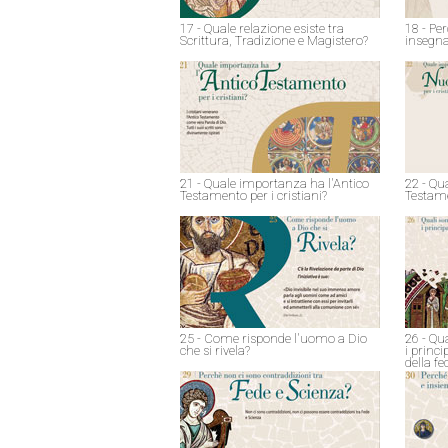
17 - Quale relazione esiste tra
18 - Pe
Scrittura, Tradizione e Magistero?
insegna
21 - Quale importanza ha l'Antico
22 - Qu
Testamento per i cristiani?
Testame
25 - Come risponde l'uomo a Dio
26 - Qu
che si rivela?
i princ
della fe