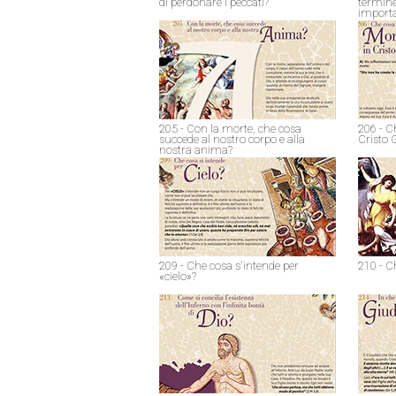
di perdonare i peccati?
termine
import
205 - Con la morte, che cosa
206 - C
succede al nostro corpo e alla
Cristo 
nostra anima?
209 - Che cosa s'intende per
210 - C
«cielo»?