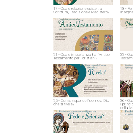
17 - Quale relazione esiste tra
18 - Pe
Scrittura, Tradizione e Magistero?
insegna
21 - Quale importanza ha l'Antico
22 - Qu
Testamento per i cristiani?
Testame
25 - Come risponde l'uomo a Dio
26 - Qu
che si rivela?
i princ
della fe