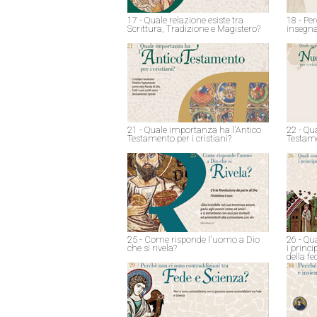
17 - Quale relazione esiste tra
18 - Pe
Scrittura, Tradizione e Magistero?
insegna
21 - Quale importanza ha l'Antico
22 - Qu
Testamento per i cristiani?
Testame
25 - Come risponde l'uomo a Dio
26 - Qu
che si rivela?
i princ
della fe