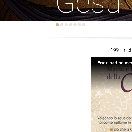
Gesù
199 - In ch
Error loading med