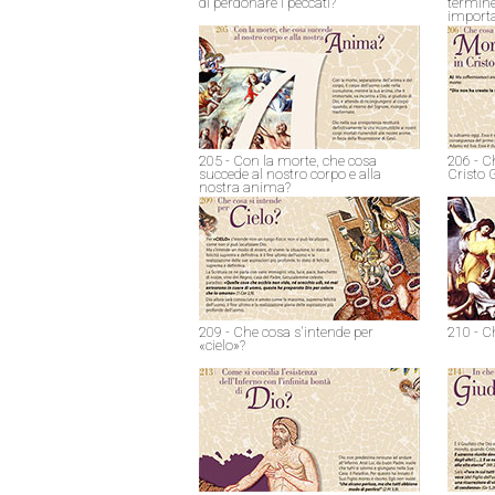
di perdonare i peccati?
termine
import
205 - Con la morte, che cosa
206 - C
succede al nostro corpo e alla
Cristo 
nostra anima?
209 - Che cosa s'intende per
210 - C
«cielo»?