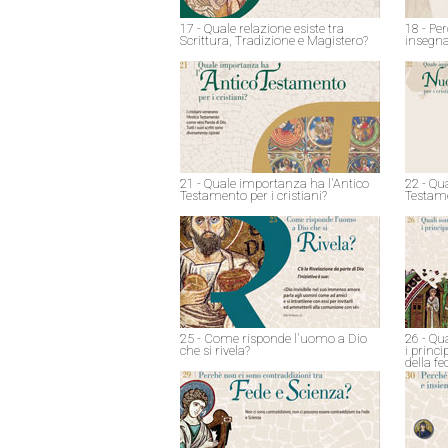
17 - Quale relazione esiste tra
18 - Pe
Scrittura, Tradizione e Magistero?
insegna
21 - Quale importanza ha l'Antico
22 - Qu
Testamento per i cristiani?
Testame
25 - Come risponde l'uomo a Dio
26 - Qu
che si rivela?
i princ
della fe