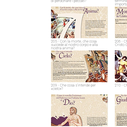
di perdonare i peccati?
termine
import
205 - Con la morte, che cosa
206 - C
succede al nostro corpo e alla
Cristo 
nostra anima?
209 - Che cosa s'intende per
210 - C
«cielo»?