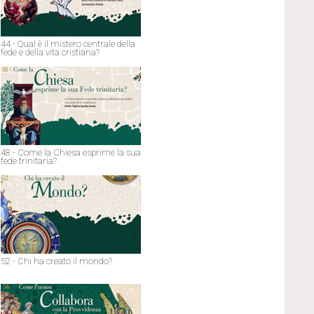
44 - Qual è il mistero centrale della
fede e della vita cristiana?
48 - Come la Chiesa esprime la sua
fede trinitaria?
52 - Chi ha creato il mondo?