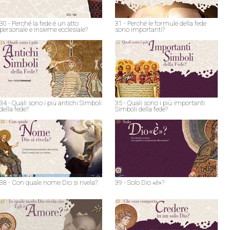
30 - Perché la fede è un atto
31 - Perché le formule della fede
personale e insieme ecclesiale?
sono importanti?
34 - Quali sono i più antichi Simboli
35 - Quali sono i più importanti
della fede?
Simboli della fede?
38 - Con quale nome Dio si rivela?
39 - Solo Dio «è»?