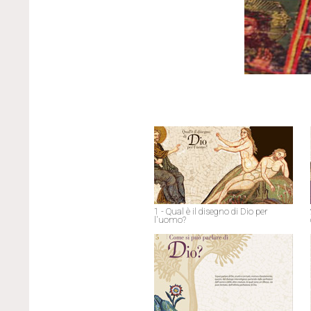
1 - Qual è il disegno di Dio per
l'uomo?