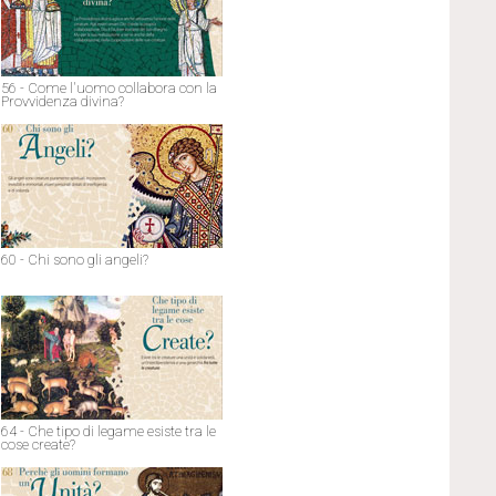
56 - Come l'uomo collabora con la
Provvidenza divina?
60 - Chi sono gli angeli?
64 - Che tipo di legame esiste tra le
cose create?