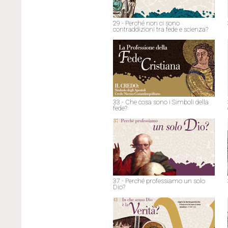
29 - Perché non ci sono
contraddizioni tra fede e scienza?
33 - Che cosa sono i Simboli della
fede?
37 - Perché professiamo un solo
Dio?