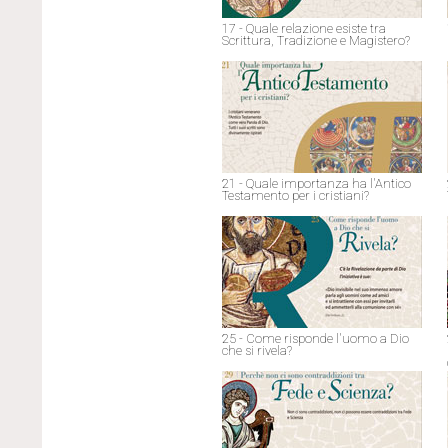
17 - Quale relazione esiste tra
Scrittura, Tradizione e Magistero?
21 - Quale importanza ha l'Antico
Testamento per i cristiani?
25 - Come risponde l'uomo a Dio
che si rivela?