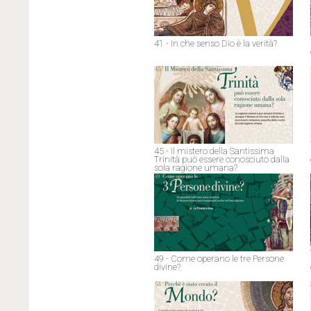
41 - In che senso Dio è la verità?
45 - Il mistero della Santissima
Trinità può essere conosciuto dalla
sola ragione umana?
49 - Come operano le tre Persone
divine?