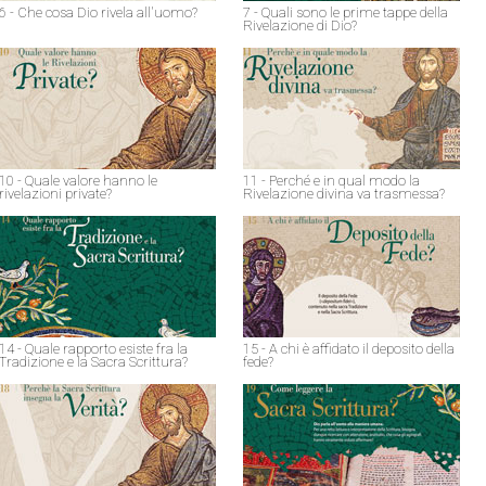
6 - Che cosa Dio rivela all'uomo?
7 - Quali sono le prime tappe della
Rivelazione di Dio?
10 - Quale valore hanno le
11 - Perché e in qual modo la
rivelazioni private?
Rivelazione divina va trasmessa?
14 - Quale rapporto esiste fra la
15 - A chi è affidato il deposito della
Tradizione e la Sacra Scrittura?
fede?