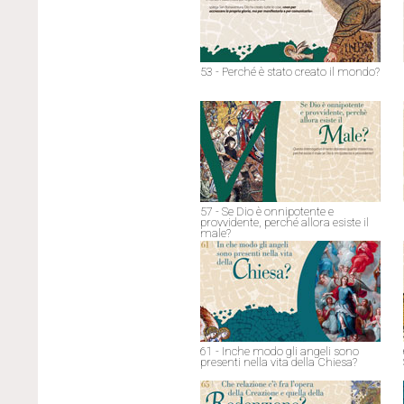
53 - Perché è stato creato il mondo?
57 - Se Dio è onnipotente e
provvidente, perché allora esiste il
male?
61 - Inche modo gli angeli sono
presenti nella vita della Chiesa?