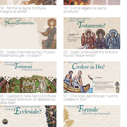
18 - Perché la Sacra Scrittura
19 - Come leggere la Sacra
insegna la verità?
Scrittura?
22 - Quale importanza ha il Nuovo
23 - Quale unità esiste fra Antico e
Testamento per i cristiani?
Nuovo Testamento?
26 - Qualisono nella Sacra Scrittura
27 - Che cosa significa per l'uomo
i principali testimoni di obbedienza
credere in Dio?
della fede?