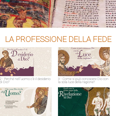
LA PROFESSIONE DELLA FEDE
2 - Perché nell'uomo c'è il desiderio
3 - Come si può conoscere Dio con
di Dio?
la sola luce della ragione?