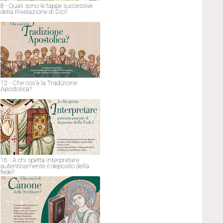
8 - Quali sono le tappe successive
della Rivelazione di Dio?
12 - Che cos'è la Tradizione
Apostolica?
16 - A chi spetta interpretare
autenticamente il deposito della
fede?