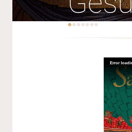
Ges
Error load