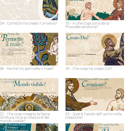
54 - ComeDio ha creato l'universo?
55 - In che cosa consiste la
Provvidenza divina?
58 - Perché Dio permette il male?
59 - Che cosa ha creato Dio?
62 - Che cosa insegna la Sacra
63 - Qual è il posto dell'uomo nella
Scrittura circa la creazione del
creazione?
mondo visibile?