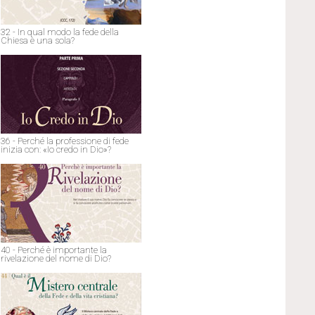
32 - In qual modo la fede della
Chiesa è una sola?
36 - Perché la professione di fede
inizia con: «Io credo in Dio»?
40 - Perché è importante la
rivelazione del nome di Dio?