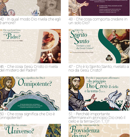
42 - In qual modo Dio rivela che egli
43 - Che cosa comporta credere in
è amore?
un solo Dio?
46 - Che cosa Gesù Cristo ci rivela
47 - Chi è lo Spirito Santo, rivelato a
del mistero del Padre?
noi da Gesù Cristo?
50 - Che cosa significa che Dio è
51 - Perchéè importante
onnipotente?
affermare:«In principio Dio creò il
cielo e la terra»(Gn 1,1)?