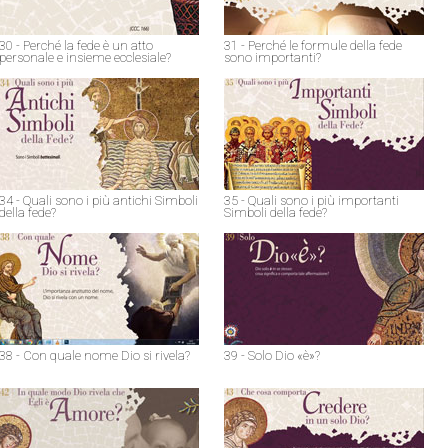
30 - Perché la fede è un atto
31 - Perché le formule della fede
personale e insieme ecclesiale?
sono importanti?
34 - Quali sono i più antichi Simboli
35 - Quali sono i più importanti
della fede?
Simboli della fede?
38 - Con quale nome Dio si rivela?
39 - Solo Dio «è»?