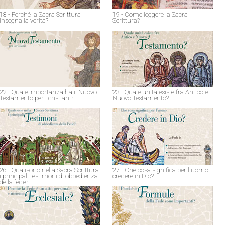
18 - Perché la Sacra Scrittura
19 - Come leggere la Sacra
insegna la verità?
Scrittura?
22 - Quale importanza ha il Nuovo
23 - Quale unità esiste fra Antico e
Testamento per i cristiani?
Nuovo Testamento?
26 - Qualisono nella Sacra Scrittura
27 - Che cosa significa per l'uomo
i principali testimoni di obbedienza
credere in Dio?
della fede?