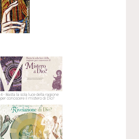
4 - Basta la sola luce della ragione
per conoscere il mistero di Dio?