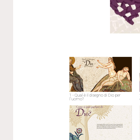
1 - Qual è il disegno di Dio per
l'uomo?