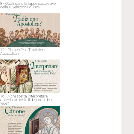
8 - Quali sono le tappe successive
della Rivelazione di Dio?
12 - Che cos'è la Tradizione
Apostolica?
16 - A chi spetta interpretare
autenticamente il deposito della
fede?