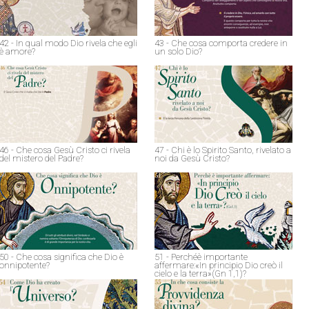
42 - In qual modo Dio rivela che egli
43 - Che cosa comporta credere in
è amore?
un solo Dio?
46 - Che cosa Gesù Cristo ci rivela
47 - Chi è lo Spirito Santo, rivelato a
del mistero del Padre?
noi da Gesù Cristo?
50 - Che cosa significa che Dio è
51 - Perchéè importante
onnipotente?
affermare:«In principio Dio creò il
cielo e la terra»(Gn 1,1)?