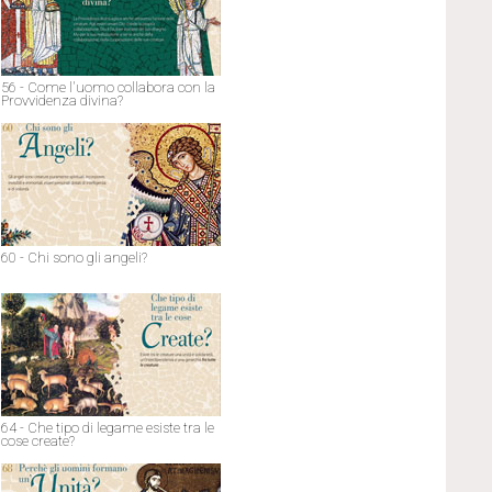
56 - Come l'uomo collabora con la
Provvidenza divina?
60 - Chi sono gli angeli?
64 - Che tipo di legame esiste tra le
cose create?