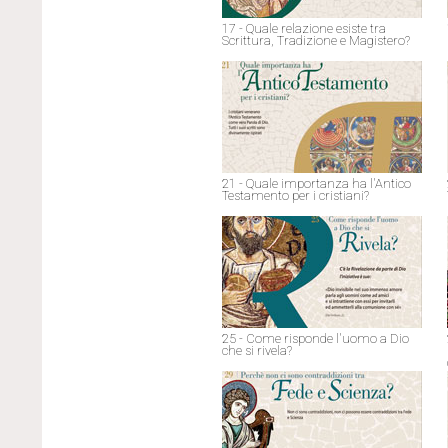
17 - Quale relazione esiste tra
Scrittura, Tradizione e Magistero?
21 - Quale importanza ha l'Antico
Testamento per i cristiani?
25 - Come risponde l'uomo a Dio
che si rivela?