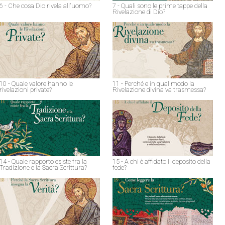
6 - Che cosa Dio rivela all'uomo?
7 - Quali sono le prime tappe della
Rivelazione di Dio?
10 - Quale valore hanno le
11 - Perché e in qual modo la
rivelazioni private?
Rivelazione divina va trasmessa?
14 - Quale rapporto esiste fra la
15 - A chi è affidato il deposito della
Tradizione e la Sacra Scrittura?
fede?