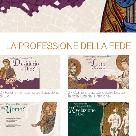
LA PROFESSIONE DELLA FEDE
2 - Perché nell'uomo c'è il desiderio
3 - Come si può conoscere Dio con
di Dio?
la sola luce della ragione?