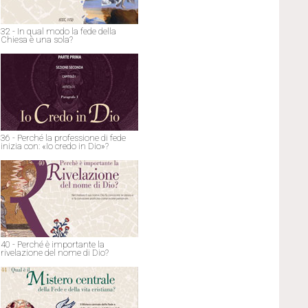
32 - In qual modo la fede della
Chiesa è una sola?
36 - Perché la professione di fede
inizia con: «Io credo in Dio»?
40 - Perché è importante la
rivelazione del nome di Dio?