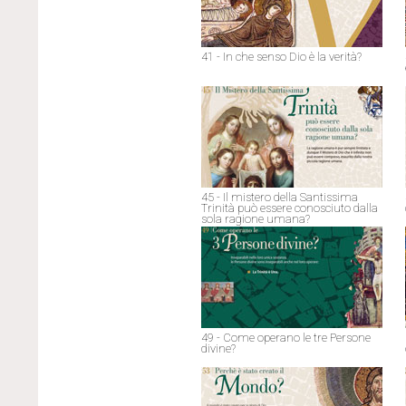
41 - In che senso Dio è la verità?
45 - Il mistero della Santissima
Trinità può essere conosciuto dalla
sola ragione umana?
49 - Come operano le tre Persone
divine?