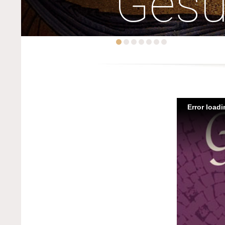
Ges
Error load