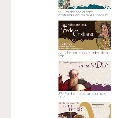
29 - Perché non ci sono
contraddizioni tra fede e scienza?
33 - Che cosa sono i Simboli della
fede?
37 - Perché professiamo un solo
Dio?