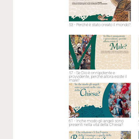
53 - Perché è stato creato il mondo?
57 - Se Dio è onnipotente e
provvidente, perché allora esiste il
male?
61 - Inche modo gli angeli sono
presenti nella vita della Chiesa?