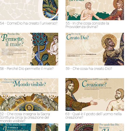
54 - ComeDio ha creato l'universo?
55 - In che cosa consiste la
Provvidenza divina?
58 - Perché Dio permette il male?
59 - Che cosa ha creato Dio?
62 - Che cosa insegna la Sacra
63 - Qual è il posto dell'uomo nella
Scrittura circa la creazione del
creazione?
mondo visibile?