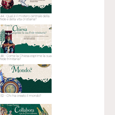
44 - Qual è il mistero centrale della
fede e della vita cristiana?
48 - Come la Chiesa esprime la sua
fede trinitaria?
52 - Chi ha creato il mondo?