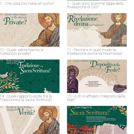
6 - Che cosa Dio rivela all'uomo?
7 - Quali sono le prime tappe della
Rivelazione di Dio?
10 - Quale valore hanno le
11 - Perché e in qual modo la
rivelazioni private?
Rivelazione divina va trasmessa?
14 - Quale rapporto esiste fra la
15 - A chi è affidato il deposito della
Tradizione e la Sacra Scrittura?
fede?