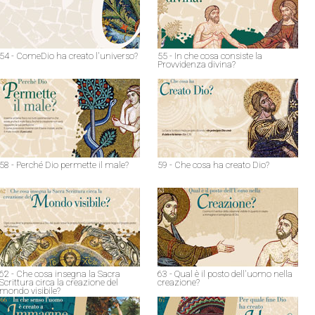
54 - ComeDio ha creato l'universo?
55 - In che cosa consiste la
Provvidenza divina?
58 - Perché Dio permette il male?
59 - Che cosa ha creato Dio?
62 - Che cosa insegna la Sacra
63 - Qual è il posto dell'uomo nella
Scrittura circa la creazione del
creazione?
mondo visibile?