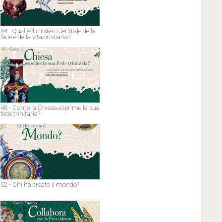
44 - Qual è il mistero centrale della
fede e della vita cristiana?
48 - Come la Chiesa esprime la sua
fede trinitaria?
52 - Chi ha creato il mondo?