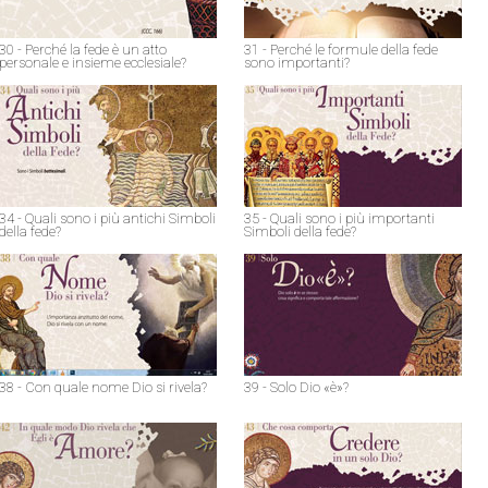
30 - Perché la fede è un atto
31 - Perché le formule della fede
personale e insieme ecclesiale?
sono importanti?
34 - Quali sono i più antichi Simboli
35 - Quali sono i più importanti
della fede?
Simboli della fede?
38 - Con quale nome Dio si rivela?
39 - Solo Dio «è»?