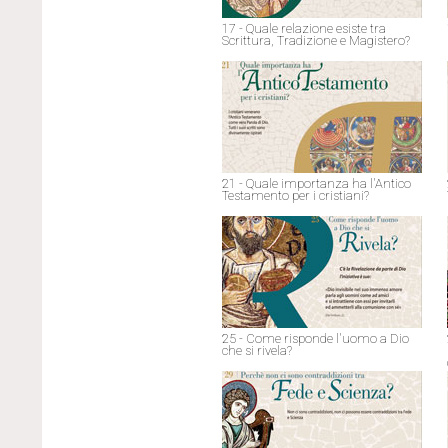
17 - Quale relazione esiste tra
Scrittura, Tradizione e Magistero?
21 - Quale importanza ha l'Antico
Testamento per i cristiani?
25 - Come risponde l'uomo a Dio
che si rivela?