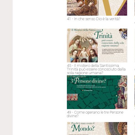
41 - In che senso Dio è la verità?
45 - Il mistero della Santissima
Trinità può essere conosciuto dalla
sola ragione umana?
49 - Come operano le tre Persone
divine?