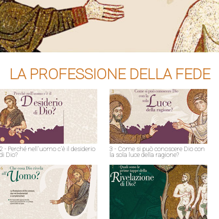
LA PROFESSIONE DELLA FEDE
2 - Perché nell'uomo c'è il desiderio
3 - Come si può conoscere Dio con
di Dio?
la sola luce della ragione?