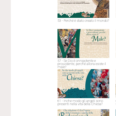
53 - Perché è stato creato il mondo?
57 - Se Dio è onnipotente e
provvidente, perché allora esiste il
male?
61 - Inche modo gli angeli sono
presenti nella vita della Chiesa?