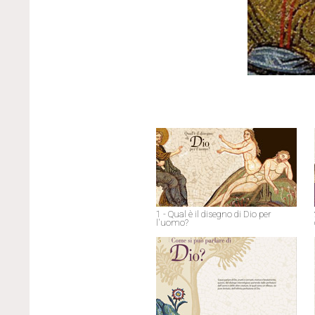
1 - Qual è il disegno di Dio per
l'uomo?