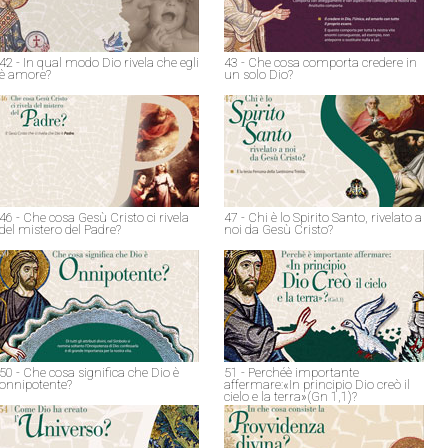
42 - In qual modo Dio rivela che egli
43 - Che cosa comporta credere in
è amore?
un solo Dio?
46 - Che cosa Gesù Cristo ci rivela
47 - Chi è lo Spirito Santo, rivelato a
del mistero del Padre?
noi da Gesù Cristo?
50 - Che cosa significa che Dio è
51 - Perchéè importante
onnipotente?
affermare:«In principio Dio creò il
cielo e la terra»(Gn 1,1)?