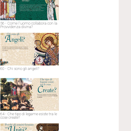
56 - Come l'uomo collabora con la
Provvidenza divina?
60 - Chi sono gli angeli?
64 - Che tipo di legame esiste tra le
cose create?