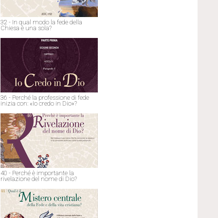
32 - In qual modo la fede della
Chiesa è una sola?
36 - Perché la professione di fede
inizia con: «Io credo in Dio»?
40 - Perché è importante la
rivelazione del nome di Dio?