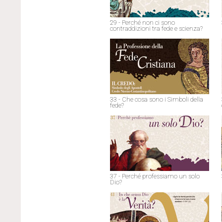
29 - Perché non ci sono
contraddizioni tra fede e scienza?
33 - Che cosa sono i Simboli della
fede?
37 - Perché professiamo un solo
Dio?