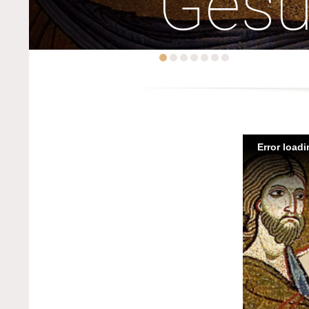
Ges
Error load