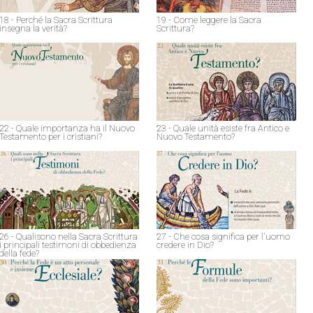
18 - Perché la Sacra Scrittura
19 - Come leggere la Sacra
insegna la verità?
Scrittura?
22 - Quale importanza ha il Nuovo
23 - Quale unità esiste fra Antico e
Testamento per i cristiani?
Nuovo Testamento?
26 - Qualisono nella Sacra Scrittura
27 - Che cosa significa per l'uomo
i principali testimoni di obbedienza
credere in Dio?
della fede?