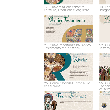
17 - Quale relazione esiste tra
18 - Pe
Scrittura, Tradizione e Magistero?
insegna
21 - Quale importanza ha l'Antico
22 - Qu
Testamento per i cristiani?
Testame
25 - Come risponde l'uomo a Dio
26 - Qu
che si rivela?
i princ
della fe