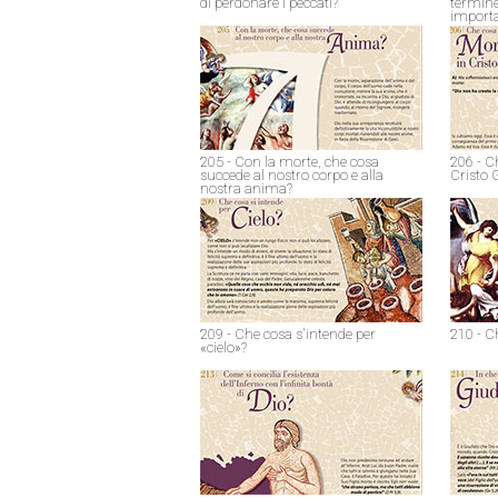
di perdonare i peccati?
termine
import
205 - Con la morte, che cosa
206 - C
succede al nostro corpo e alla
Cristo 
nostra anima?
209 - Che cosa s'intende per
210 - C
«cielo»?