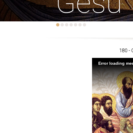
Gesù
180 - C
Error loading med