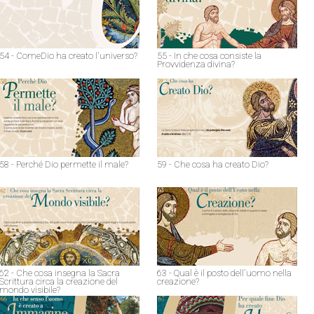
54 - ComeDio ha creato l'universo?
55 - In che cosa consiste la
Provvidenza divina?
58 - Perché Dio permette il male?
59 - Che cosa ha creato Dio?
62 - Che cosa insegna la Sacra
63 - Qual è il posto dell'uomo nella
Scrittura circa la creazione del
creazione?
mondo visibile?