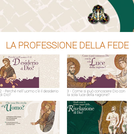
LA PROFESSIONE DELLA FEDE
2 - Perché nell'uomo c'è il desiderio
3 - Come si può conoscere Dio con
di Dio?
la sola luce della ragione?