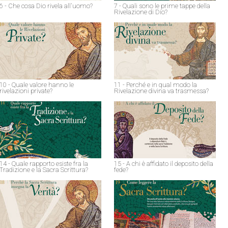
6 - Che cosa Dio rivela all'uomo?
7 - Quali sono le prime tappe della
Rivelazione di Dio?
10 - Quale valore hanno le
11 - Perché e in qual modo la
rivelazioni private?
Rivelazione divina va trasmessa?
14 - Quale rapporto esiste fra la
15 - A chi è affidato il deposito della
Tradizione e la Sacra Scrittura?
fede?