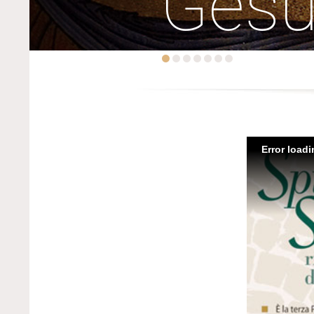
Ges
Error load