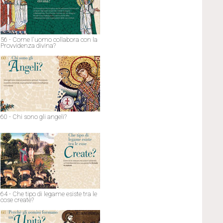
56 - Come l'uomo collabora con la
Provvidenza divina?
60 - Chi sono gli angeli?
64 - Che tipo di legame esiste tra le
cose create?