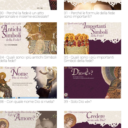
30 - Perché la fede è un atto
31 - Perché le formule della fede
personale e insieme ecclesiale?
sono importanti?
34 - Quali sono i più antichi Simboli
35 - Quali sono i più importanti
della fede?
Simboli della fede?
38 - Con quale nome Dio si rivela?
39 - Solo Dio «è»?