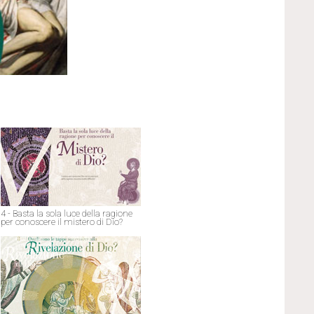
4 - Basta la sola luce della ragione
per conoscere il mistero di Dio?