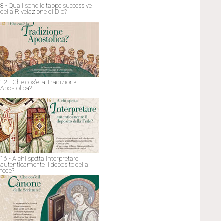
8 - Quali sono le tappe successive
della Rivelazione di Dio?
12 - Che cos'è la Tradizione
Apostolica?
16 - A chi spetta interpretare
autenticamente il deposito della
fede?