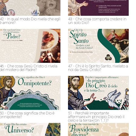
42 - In qual modo Dio rivela che egli
43 - Che cosa comporta credere in
è amore?
un solo Dio?
46 - Che cosa Gesù Cristo ci rivela
47 - Chi è lo Spirito Santo, rivelato a
del mistero del Padre?
noi da Gesù Cristo?
50 - Che cosa significa che Dio è
51 - Perchéè importante
onnipotente?
affermare:«In principio Dio creò il
cielo e la terra»(Gn 1,1)?