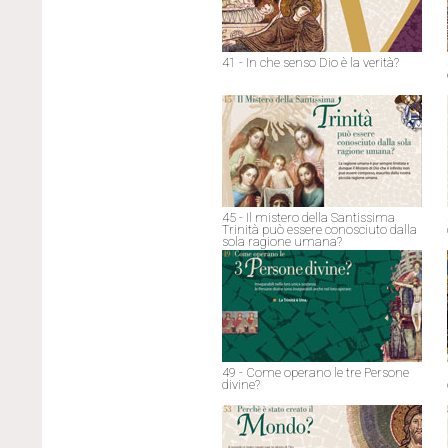
41 - In che senso Dio è la verità?
45 - Il mistero della Santissima
Trinità può essere conosciuto dalla
sola ragione umana?
49 - Come operano le tre Persone
divine?