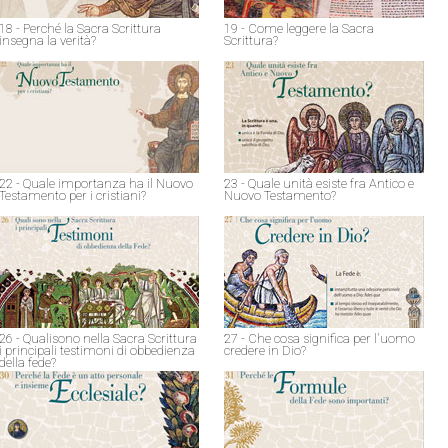
18 - Perché la Sacra Scrittura
19 - Come leggere la Sacra
insegna la verità?
Scrittura?
22 - Quale importanza ha il Nuovo
23 - Quale unità esiste fra Antico e
Testamento per i cristiani?
Nuovo Testamento?
26 - Qualisono nella Sacra Scrittura
27 - Che cosa significa per l'uomo
i principali testimoni di obbedienza
credere in Dio?
della fede?