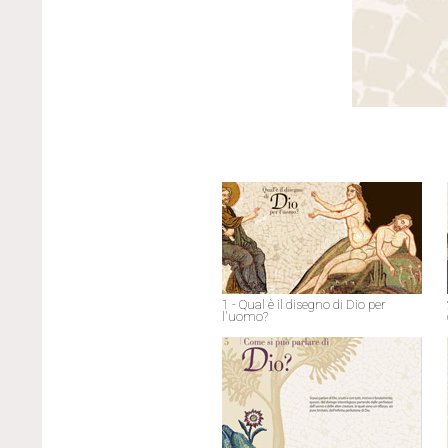
1 - Qual è il disegno di Dio per
l'uomo?