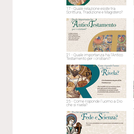
17 - Quale relazione esiste tra
Scrittura, Tradizione e Magistero?
21 - Quale importanza ha l'Antico
Testamento per i cristiani?
25 - Come risponde l'uomo a Dio
che si rivela?