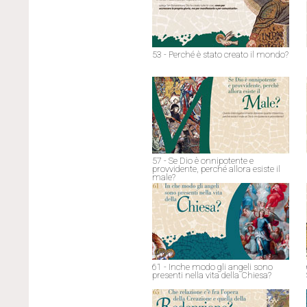
53 - Perché è stato creato il mondo?
57 - Se Dio è onnipotente e
provvidente, perché allora esiste il
male?
61 - Inche modo gli angeli sono
presenti nella vita della Chiesa?