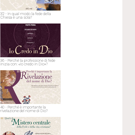
32 - In qual modo la fede della
Chiesa è una sola?
36 - Perché la professione di fede
inizia con: «Io credo in Dio»?
40 - Perché è importante la
rivelazione del nome di Dio?