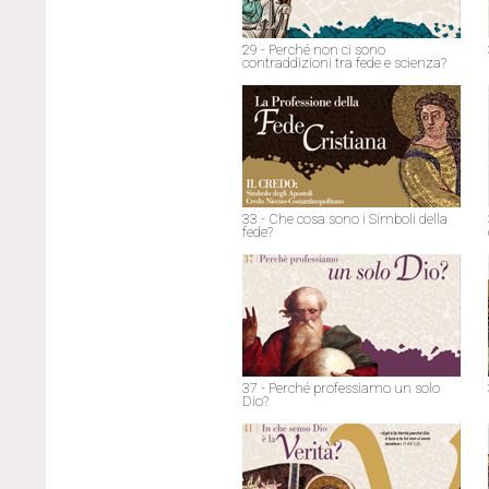
29 - Perché non ci sono
contraddizioni tra fede e scienza?
33 - Che cosa sono i Simboli della
fede?
37 - Perché professiamo un solo
Dio?