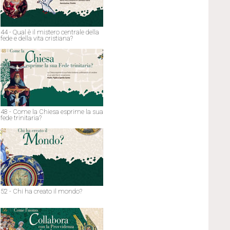
44 - Qual è il mistero centrale della
fede e della vita cristiana?
48 - Come la Chiesa esprime la sua
fede trinitaria?
52 - Chi ha creato il mondo?