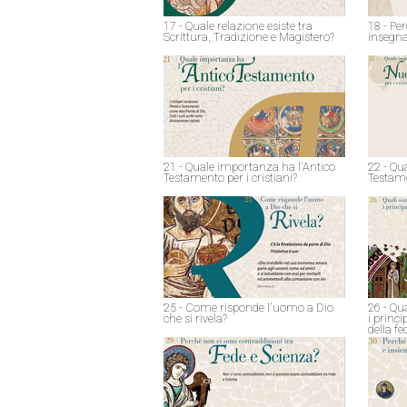
17 - Quale relazione esiste tra
18 - Pe
Scrittura, Tradizione e Magistero?
insegna
21 - Quale importanza ha l'Antico
22 - Qu
Testamento per i cristiani?
Testame
25 - Come risponde l'uomo a Dio
26 - Qu
che si rivela?
i princ
della fe