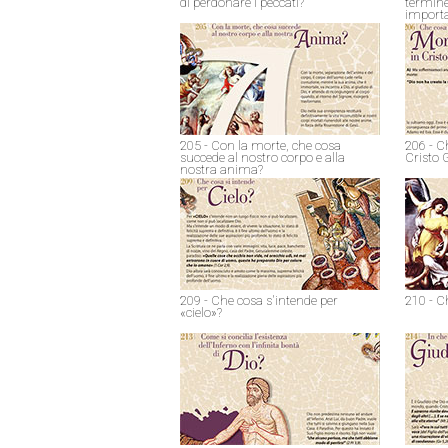
di perdonare i peccati?
termine
import
205 - Con la morte, che cosa
206 - C
succede al nostro corpo e alla
Cristo 
nostra anima?
209 - Che cosa s'intende per
210 - C
«cielo»?