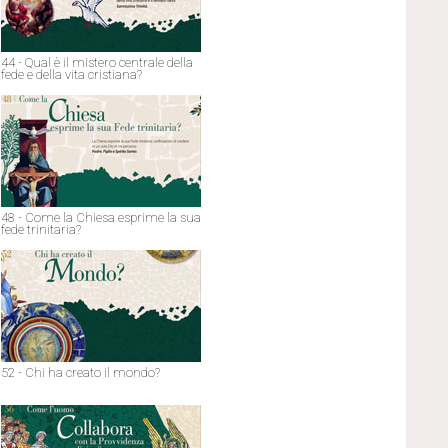
44 - Qual è il mistero centrale della
fede e della vita cristiana?
48 - Come la Chiesa esprime la sua
fede trinitaria?
52 - Chi ha creato il mondo?