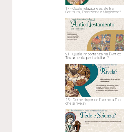
17 - Quale relazione esiste tra
Scrittura, Tradizione e Magistero?
21 - Quale importanza ha l'Antico
Testamento per i cristiani?
25 - Come risponde l'uomo a Dio
che si rivela?