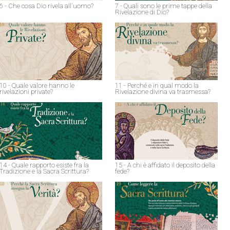
6 - Che cosa Dio rivela all'uomo?
7 - Quali sono le prime tappe della
Rivelazione di Dio?
10 - Quale valore hanno le
11 - Perché e in qual modo la
rivelazioni private?
Rivelazione divina va trasmessa?
14 - Quale rapporto esiste fra la
15 - A chi è affidato il deposito della
Tradizione e la Sacra Scrittura?
fede?