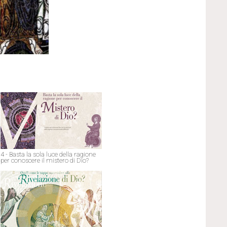
4 - Basta la sola luce della ragione
per conoscere il mistero di Dio?