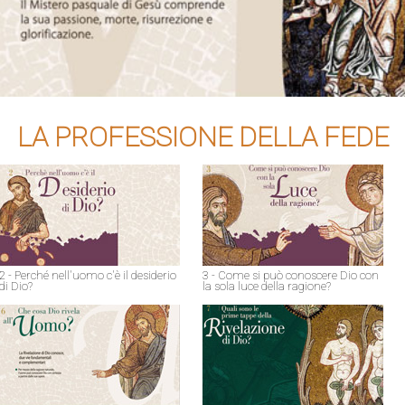
LA PROFESSIONE DELLA FEDE
2 - Perché nell'uomo c'è il desiderio
3 - Come si può conoscere Dio con
di Dio?
la sola luce della ragione?