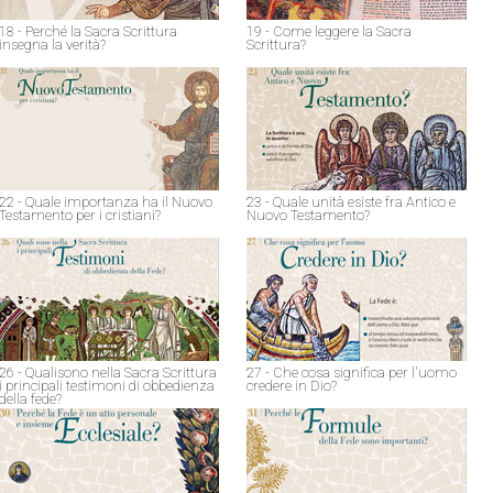
18 - Perché la Sacra Scrittura
19 - Come leggere la Sacra
insegna la verità?
Scrittura?
22 - Quale importanza ha il Nuovo
23 - Quale unità esiste fra Antico e
Testamento per i cristiani?
Nuovo Testamento?
26 - Qualisono nella Sacra Scrittura
27 - Che cosa significa per l'uomo
i principali testimoni di obbedienza
credere in Dio?
della fede?