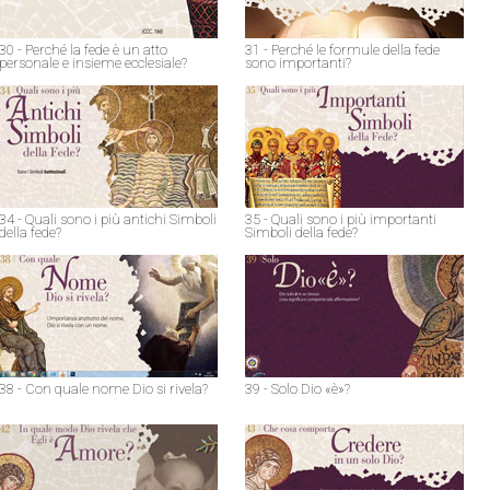
30 - Perché la fede è un atto
31 - Perché le formule della fede
personale e insieme ecclesiale?
sono importanti?
34 - Quali sono i più antichi Simboli
35 - Quali sono i più importanti
della fede?
Simboli della fede?
38 - Con quale nome Dio si rivela?
39 - Solo Dio «è»?