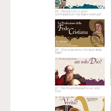
29 - Perché non ci sono
contraddizioni tra fede e scienza?
33 - Che cosa sono i Simboli della
fede?
37 - Perché professiamo un solo
Dio?