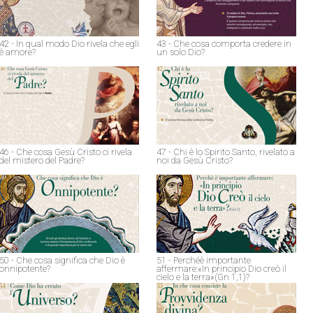
42 - In qual modo Dio rivela che egli
43 - Che cosa comporta credere in
è amore?
un solo Dio?
46 - Che cosa Gesù Cristo ci rivela
47 - Chi è lo Spirito Santo, rivelato a
del mistero del Padre?
noi da Gesù Cristo?
50 - Che cosa significa che Dio è
51 - Perchéè importante
onnipotente?
affermare:«In principio Dio creò il
cielo e la terra»(Gn 1,1)?