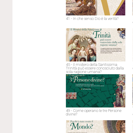
41 - In che senso Dio è la verità?
45 - Il mistero della Santissima
Trinità può essere conosciuto dalla
sola ragione umana?
49 - Come operano le tre Persone
divine?