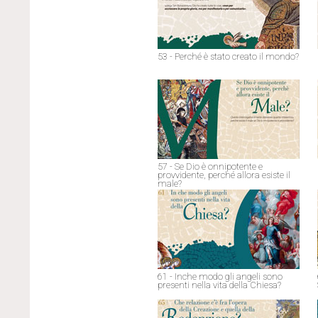
53 - Perché è stato creato il mondo?
57 - Se Dio è onnipotente e
provvidente, perché allora esiste il
male?
61 - Inche modo gli angeli sono
presenti nella vita della Chiesa?