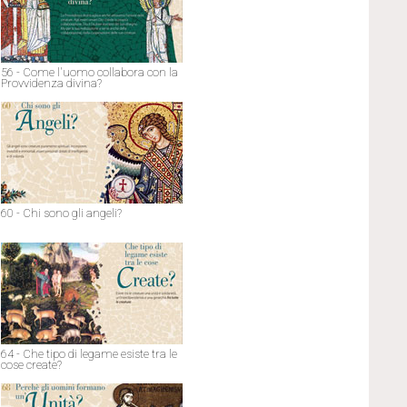
56 - Come l'uomo collabora con la
Provvidenza divina?
60 - Chi sono gli angeli?
64 - Che tipo di legame esiste tra le
cose create?