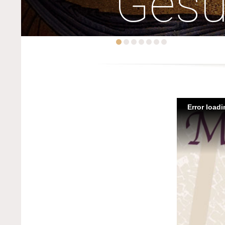
Ges
Error load