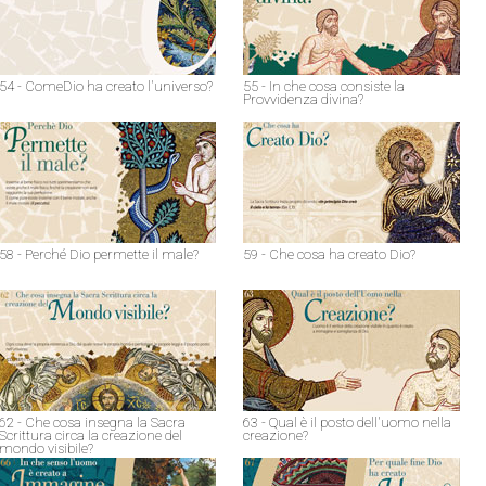
54 - ComeDio ha creato l'universo?
55 - In che cosa consiste la
Provvidenza divina?
58 - Perché Dio permette il male?
59 - Che cosa ha creato Dio?
62 - Che cosa insegna la Sacra
63 - Qual è il posto dell'uomo nella
Scrittura circa la creazione del
creazione?
mondo visibile?