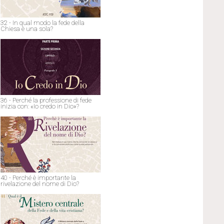
32 - In qual modo la fede della
Chiesa è una sola?
36 - Perché la professione di fede
inizia con: «Io credo in Dio»?
40 - Perché è importante la
rivelazione del nome di Dio?