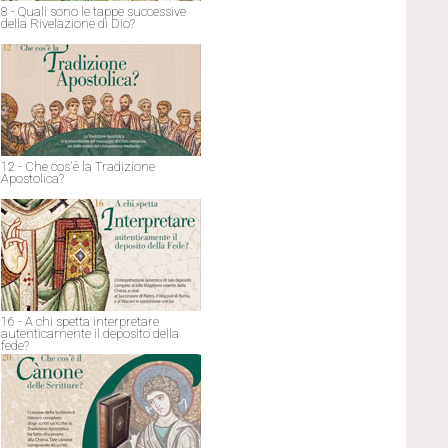
8 - Quali sono le tappe successive
della Rivelazione di Dio?
12 - Che cos'è la Tradizione
Apostolica?
16 - A chi spetta interpretare
autenticamente il deposito della
fede?