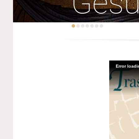
Ges
Error load