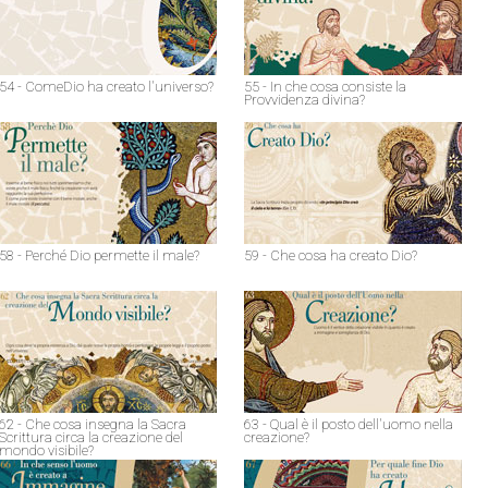
54 - ComeDio ha creato l'universo?
55 - In che cosa consiste la
Provvidenza divina?
58 - Perché Dio permette il male?
59 - Che cosa ha creato Dio?
62 - Che cosa insegna la Sacra
63 - Qual è il posto dell'uomo nella
Scrittura circa la creazione del
creazione?
mondo visibile?