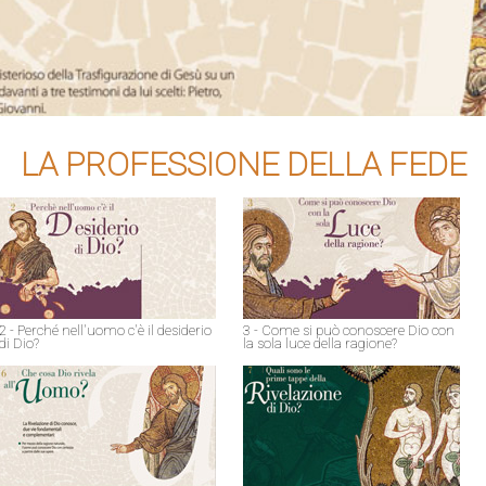
LA PROFESSIONE DELLA FEDE
2 - Perché nell'uomo c'è il desiderio
3 - Come si può conoscere Dio con
di Dio?
la sola luce della ragione?