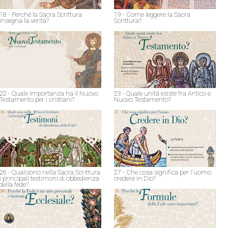
18 - Perché la Sacra Scrittura
19 - Come leggere la Sacra
insegna la verità?
Scrittura?
22 - Quale importanza ha il Nuovo
23 - Quale unità esiste fra Antico e
Testamento per i cristiani?
Nuovo Testamento?
26 - Qualisono nella Sacra Scrittura
27 - Che cosa significa per l'uomo
i principali testimoni di obbedienza
credere in Dio?
della fede?