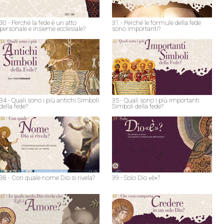
30 - Perché la fede è un atto
31 - Perché le formule della fede
personale e insieme ecclesiale?
sono importanti?
34 - Quali sono i più antichi Simboli
35 - Quali sono i più importanti
della fede?
Simboli della fede?
38 - Con quale nome Dio si rivela?
39 - Solo Dio «è»?