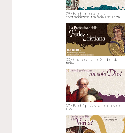
29 - Perché non ci sono
contraddizioni tra fede e scienza?
33 - Che cosa sono i Simboli della
fede?
37 - Perché professiamo un solo
Dio?