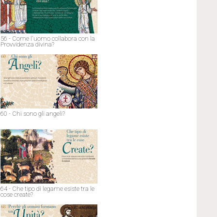
56 - Come l'uomo collabora con la
Provvidenza divina?
60 - Chi sono gli angeli?
64 - Che tipo di legame esiste tra le
cose create?