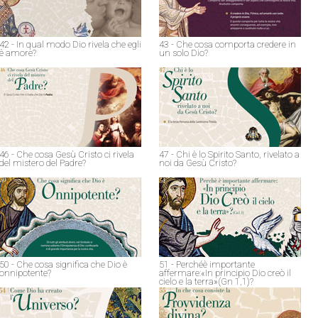
42 - In qual modo Dio rivela che egli
43 - Che cosa comporta credere in
è amore?
un solo Dio?
46 - Che cosa Gesù Cristo ci rivela
47 - Chi è lo Spirito Santo, rivelato a
del mistero del Padre?
noi da Gesù Cristo?
50 - Che cosa significa che Dio è
51 - Perchéè importante
onnipotente?
affermare:«In principio Dio creò il
cielo e la terra»(Gn 1,1)?