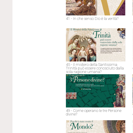
41 - In che senso Dio è la verità?
45 - Il mistero della Santissima
Trinità può essere conosciuto dalla
sola ragione umana?
49 - Come operano le tre Persone
divine?