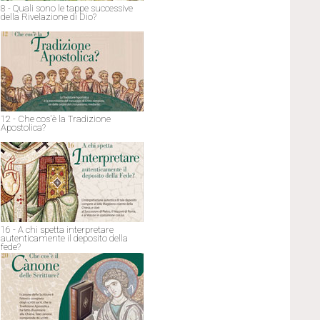
8 - Quali sono le tappe successive
della Rivelazione di Dio?
12 - Che cos'è la Tradizione
Apostolica?
16 - A chi spetta interpretare
autenticamente il deposito della
fede?