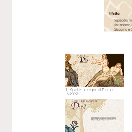
1 - Qual è il disegno di Dio per
l'uomo?