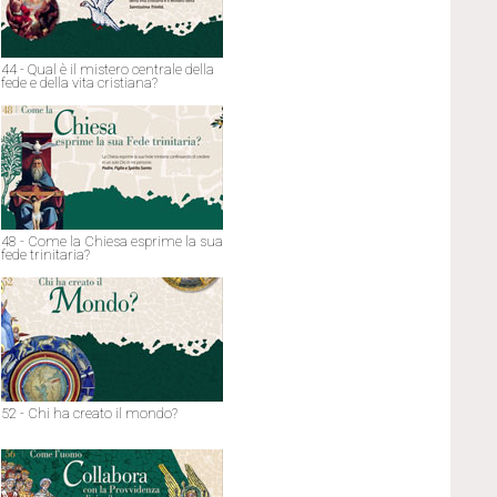
44 - Qual è il mistero centrale della
fede e della vita cristiana?
48 - Come la Chiesa esprime la sua
fede trinitaria?
52 - Chi ha creato il mondo?