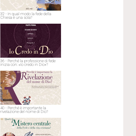
32 - In qual modo la fede della
Chiesa è una sola?
36 - Perché la professione di fede
inizia con: «Io credo in Dio»?
40 - Perché è importante la
rivelazione del nome di Dio?