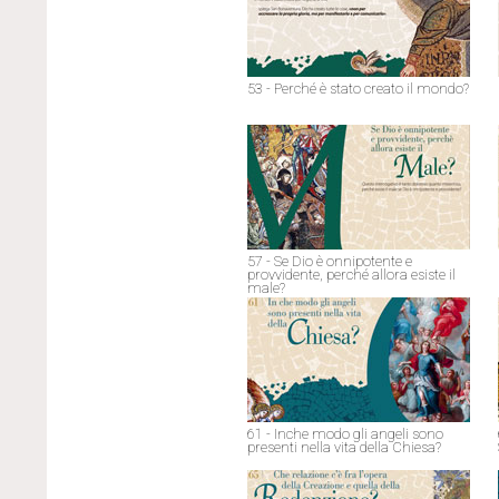
53 - Perché è stato creato il mondo?
57 - Se Dio è onnipotente e
provvidente, perché allora esiste il
male?
61 - Inche modo gli angeli sono
presenti nella vita della Chiesa?