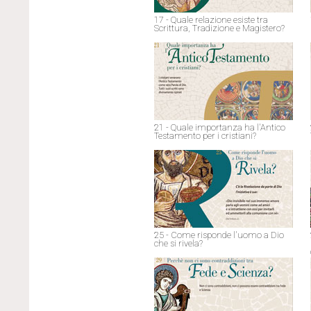
17 - Quale relazione esiste tra
Scrittura, Tradizione e Magistero?
21 - Quale importanza ha l'Antico
Testamento per i cristiani?
25 - Come risponde l'uomo a Dio
che si rivela?