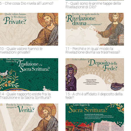
6 - Che cosa Dio rivela all'uomo?
7 - Quali sono le prime tappe della
Rivelazione di Dio?
10 - Quale valore hanno le
11 - Perché e in qual modo la
rivelazioni private?
Rivelazione divina va trasmessa?
14 - Quale rapporto esiste fra la
15 - A chi è affidato il deposito della
Tradizione e la Sacra Scrittura?
fede?