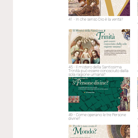
41 - In che senso Dio è la verità?
45 - Il mistero della Santissima
Trinità può essere conosciuto dalla
sola ragione umana?
49 - Come operano le tre Persone
divine?