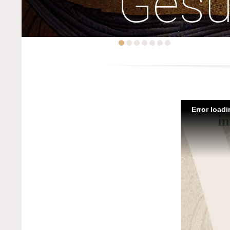
Ges
Error load