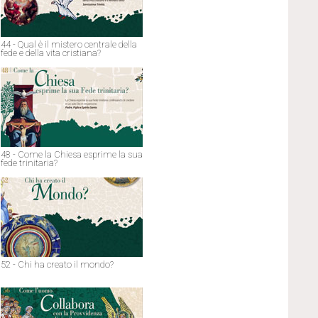
44 - Qual è il mistero centrale della
fede e della vita cristiana?
48 - Come la Chiesa esprime la sua
fede trinitaria?
52 - Chi ha creato il mondo?