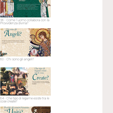
56 - Come l'uomo collabora con la
Provvidenza divina?
60 - Chi sono gli angeli?
64 - Che tipo di legame esiste tra le
cose create?