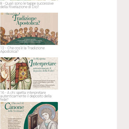
8 - Quali sono le tappe successive
della Rivelazione di Dio?
12 - Che cos'è la Tradizione
Apostolica?
16 - A chi spetta interpretare
autenticamente il deposito della
fede?