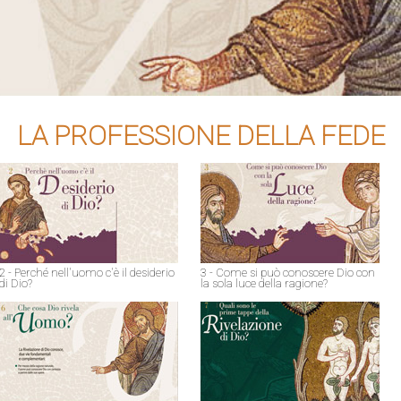
LA PROFESSIONE DELLA FEDE
2 - Perché nell'uomo c'è il desiderio
3 - Come si può conoscere Dio con
di Dio?
la sola luce della ragione?