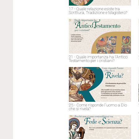
17 - Quale relazione esiste tra
Scrittura, Tradizione e Magistero?
21 - Quale importanza ha l'Antico
Testamento per i cristiani?
25 - Come risponde l'uomo a Dio
che si rivela?