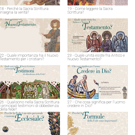
18 - Perché la Sacra Scrittura
19 - Come leggere la Sacra
insegna la verità?
Scrittura?
22 - Quale importanza ha il Nuovo
23 - Quale unità esiste fra Antico e
Testamento per i cristiani?
Nuovo Testamento?
26 - Qualisono nella Sacra Scrittura
27 - Che cosa significa per l'uomo
i principali testimoni di obbedienza
credere in Dio?
della fede?