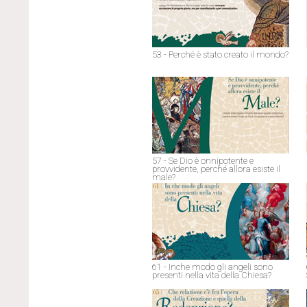
53 - Perché è stato creato il mondo?
57 - Se Dio è onnipotente e
provvidente, perché allora esiste il
male?
61 - Inche modo gli angeli sono
presenti nella vita della Chiesa?