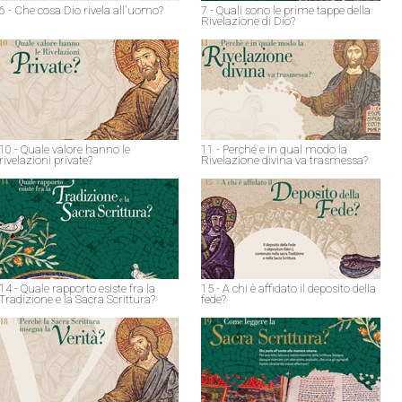
6 - Che cosa Dio rivela all'uomo?
7 - Quali sono le prime tappe della
Rivelazione di Dio?
10 - Quale valore hanno le
11 - Perché e in qual modo la
rivelazioni private?
Rivelazione divina va trasmessa?
14 - Quale rapporto esiste fra la
15 - A chi è affidato il deposito della
Tradizione e la Sacra Scrittura?
fede?