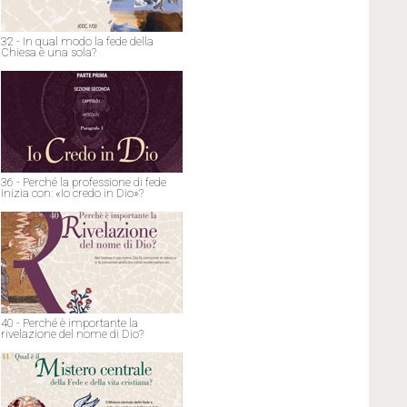
32 - In qual modo la fede della
Chiesa è una sola?
36 - Perché la professione di fede
inizia con: «Io credo in Dio»?
40 - Perché è importante la
rivelazione del nome di Dio?