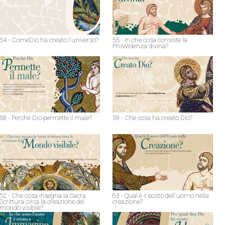
54 - ComeDio ha creato l'universo?
55 - In che cosa consiste la
Provvidenza divina?
58 - Perché Dio permette il male?
59 - Che cosa ha creato Dio?
62 - Che cosa insegna la Sacra
63 - Qual è il posto dell'uomo nella
Scrittura circa la creazione del
creazione?
mondo visibile?