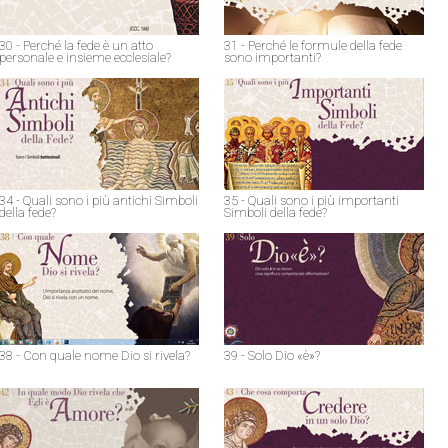
30 - Perché la fede è un atto
31 - Perché le formule della fede
personale e insieme ecclesiale?
sono importanti?
34 - Quali sono i più antichi Simboli
35 - Quali sono i più importanti
della fede?
Simboli della fede?
38 - Con quale nome Dio si rivela?
39 - Solo Dio «è»?