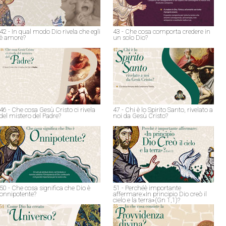
42 - In qual modo Dio rivela che egli
43 - Che cosa comporta credere in
è amore?
un solo Dio?
46 - Che cosa Gesù Cristo ci rivela
47 - Chi è lo Spirito Santo, rivelato a
del mistero del Padre?
noi da Gesù Cristo?
50 - Che cosa significa che Dio è
51 - Perchéè importante
onnipotente?
affermare:«In principio Dio creò il
cielo e la terra»(Gn 1,1)?