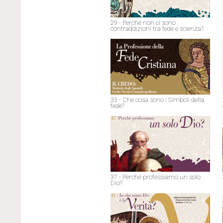
29 - Perché non ci sono
contraddizioni tra fede e scienza?
33 - Che cosa sono i Simboli della
fede?
37 - Perché professiamo un solo
Dio?