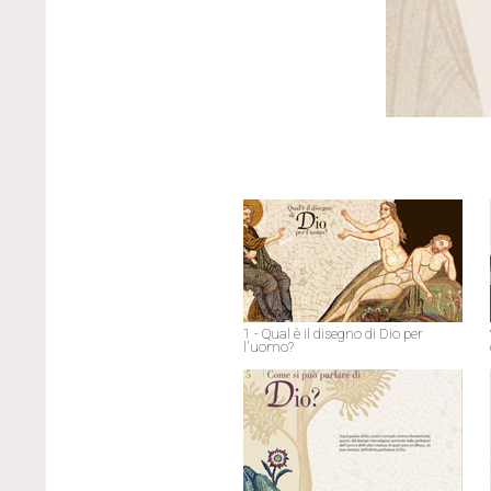
1 - Qual è il disegno di Dio per
l'uomo?