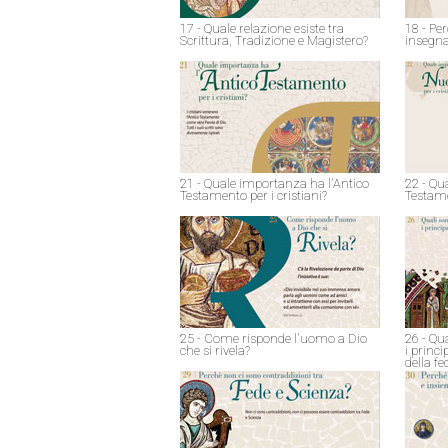
17 - Quale relazione esiste tra
18 - Pe
Scrittura, Tradizione e Magistero?
insegna
21 - Quale importanza ha l'Antico
22 - Qu
Testamento per i cristiani?
Testame
25 - Come risponde l'uomo a Dio
26 - Qu
che si rivela?
i princ
della fe