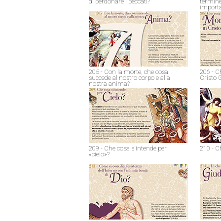
di perdonare i peccati?
termine
import
205 - Con la morte, che cosa
206 - C
succede al nostro corpo e alla
Cristo 
nostra anima?
209 - Che cosa s'intende per
210 - C
«cielo»?