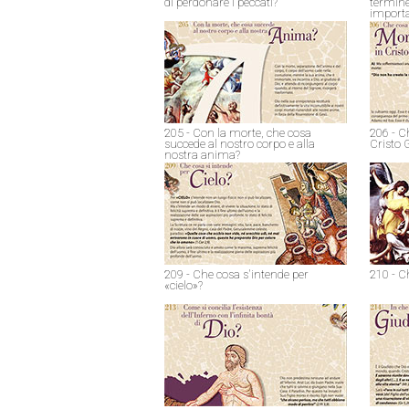
di perdonare i peccati?
termine
import
205 - Con la morte, che cosa
206 - C
succede al nostro corpo e alla
Cristo 
nostra anima?
209 - Che cosa s'intende per
210 - C
«cielo»?