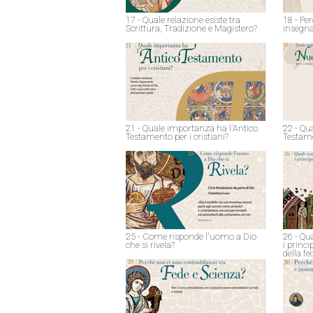
17 - Quale relazione esiste tra
18 - Pe
Scrittura, Tradizione e Magistero?
insegna
21 - Quale importanza ha l'Antico
22 - Qu
Testamento per i cristiani?
Testame
25 - Come risponde l'uomo a Dio
26 - Qu
che si rivela?
i princ
della fe