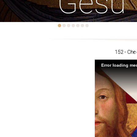
Gesù
152 - Che 
Error loading med