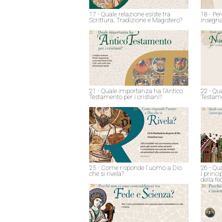
17 - Quale relazione esiste tra
18 - Pe
Scrittura, Tradizione e Magistero?
insegna
21 - Quale importanza ha l'Antico
22 - Qu
Testamento per i cristiani?
Testame
25 - Come risponde l'uomo a Dio
26 - Qu
che si rivela?
i princ
della fe