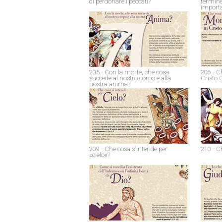
di perdonare i peccati?
termine
import
205 - Con la morte, che cosa
206 - C
succede al nostro corpo e alla
Cristo 
nostra anima?
209 - Che cosa s'intende per
210 - C
«cielo»?