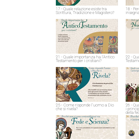
17 - Quale relazione esiste tra
18 - Pe
Scrittura, Tradizione e Magistero?
insegna
21 - Quale importanza ha l'Antico
22 - Qu
Testamento per i cristiani?
Testame
25 - Come risponde l'uomo a Dio
26 - Qu
che si rivela?
i princ
della fe