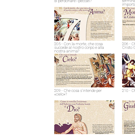
di perdonare i peccati?
termine
import
205 - Con la morte, che cosa
206 - C
succede al nostro corpo e alla
Cristo 
nostra anima?
209 - Che cosa s'intende per
210 - C
«cielo»?