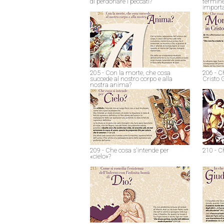
di perdonare i peccati?
termine
import
205 - Con la morte, che cosa
206 - C
succede al nostro corpo e alla
Cristo 
nostra anima?
209 - Che cosa s'intende per
210 - C
«cielo»?