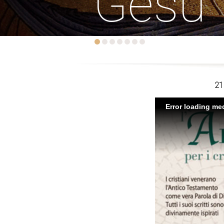
Gesù
21
Error loading med