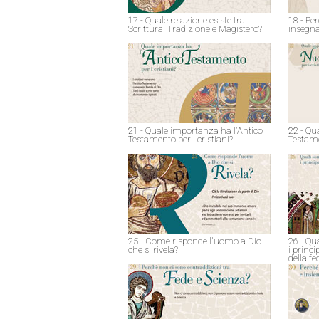
17 - Quale relazione esiste tra
18 - Pe
Scrittura, Tradizione e Magistero?
insegna
21 - Quale importanza ha l'Antico
22 - Qu
Testamento per i cristiani?
Testame
25 - Come risponde l'uomo a Dio
26 - Qu
che si rivela?
i princ
della fe